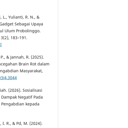
 L., Yulianti, R. N., &
n Gadget Sebagai Upaya
ul Ulum Probolinggo.
3(2), 183–191.
I
P., & Jannah, R. (2025).
cegahan Brain Rot dalam
engabdian Masyarakat,
v3i4.3044
ah. (2026). Sosialisasi
 Dampak Negatif Pada
nal Pengabdian kepada
, I. R., & Pd, M. (2024).