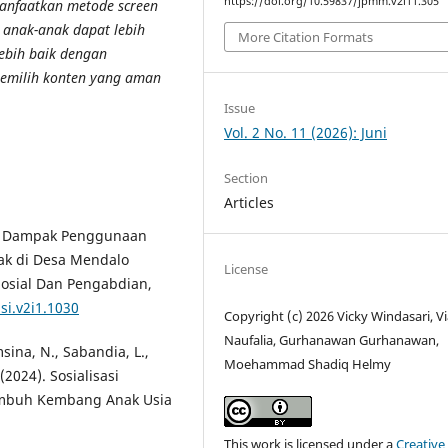
https://doi.org/10.59837/jpmm.v2i11.305
manfaatkan metode screen
 anak-anak dapat lebih
More Citation Formats
ebih baik dengan
emilih konten yang aman
Issue
Vol. 2 No. 11 (2026): Juni
Section
Articles
asi Dampak Penggunaan
ak di Desa Mendalo
License
Sosial Dan Pengabdian,
si.v2i1.1030
Copyright (c) 2026 Vicky Windasari, Vi
Naufalia, Gurhanawan Gurhanawan,
sina, N., Sabandia, L.,
Moehammad Shadiq Helmy
 (2024). Sosialisasi
mbuh Kembang Anak Usia
This work is licensed under a
Creative