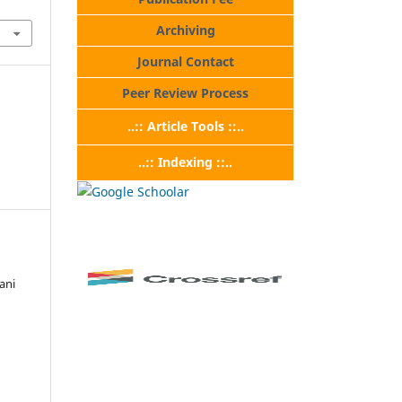
Archiving
Journal Contact
Peer Review Process
..:: Article Tools ::..
..:: Indexing ::..
ani