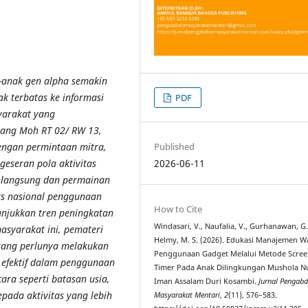
-anak gen alpha semakin
k terbatas ke informasi
PDF
yarakat yang
Gang Moh RT 02/ RW 13,
Published
dengan permintaan mitra,
2026-06-11
eseran pola aktivitas
al langsung dan permainan
eks nasional penggunaan
How to Cite
unjukkan tren peningkatan
Windasari, V., Naufalia, V., Gurhanawan, G.
asyarakat ini, pemateri
Helmy, M. S. (2026). Edukasi Manajemen W
ang perlunya melakukan
Penggunaan Gadget Melalui Metode Scre
 efektif dalam penggunaan
Timer Pada Anak Dilingkungan Mushola N
ara seperti batasan usia,
Iman Assalam Duri Kosambi.
Jurnal Pengabd
pada aktivitas yang lebih
Masyarakat Mentari
,
2
(11), 576–583.