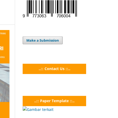
Make a Submission
..:: Contact Us ::..
..:: Paper Template ::..