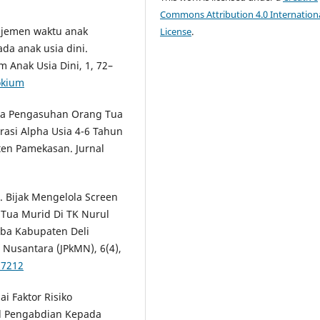
Commons Attribution 4.0 Internation
anajemen waktu anak
License
.
a anak usia dini.
 Anak Usia Dini, 1, 72–
okium
 Pola Pengasuhan Orang Tua
asi Alpha Usia 4-6 Tahun
en Pamekasan. Jurnal
). Bijak Mengelola Screen
 Tua Murid Di TK Nurul
ba Kabupaten Deli
Nusantara (JPkMN), 6(4),
.7212
i Faktor Risiko
al Pengabdian Kepada