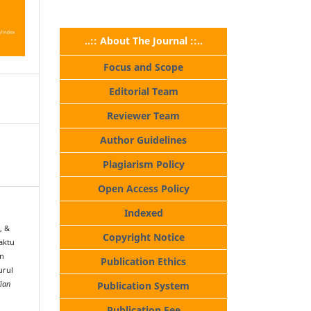
..:: About The Journal ::..
Focus and Scope
Editorial Team
Reviewer Team
Author Guidelines
Plagiarism Policy
Open Access Policy
Indexed
, &
Copyright Notice
aktu
en
Publication Ethics
urul
ian
Publication System
Publication Fee