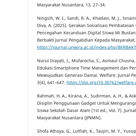
Masyarakat Nusantara, 13, 27–34.
Ningsih, W. I., Sandi, R. A., Khadavi, M. J., Isnaini,
Diva, A. (2025). Gerakan Sosialisasi Pembatasa
Pencegahan Kecanduan Digital Siswa Mi Bustan
Berbakti Jurnal Pengabdian Kepada Masyarakat, 
https://journal.unwira.ac.id/index.php/BERBAKT
Nurul Inayati, I., Mufarocha, S., Asmaul Chusna, 
Edukasi Smartphone Time Management dan Pen
Mewujudkan Generasi Damai. Welfare: Jurnal P
3(4), 641–647.
https://doi.org/10.30762/welfare.
Rahmah, H. A., Kirana, A., Sudirman, A. H., & Aski
Disiplin Penggunaan Gadget Untuk Mengurangi
Siswa Sekolah Dasar Alam (1st ed., Vol. 7). Jur
Masyarakat Nusantara (JPkMN).
Shofa Athoya, G., Lutfiah, K., Taujiri, M. Y., Yusup