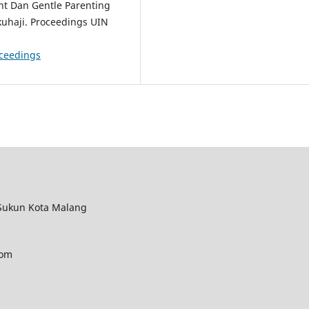
t Dan Gentle Parenting
uhaji. Proceedings UIN
oceedings
 Sukun Kota Malang
com