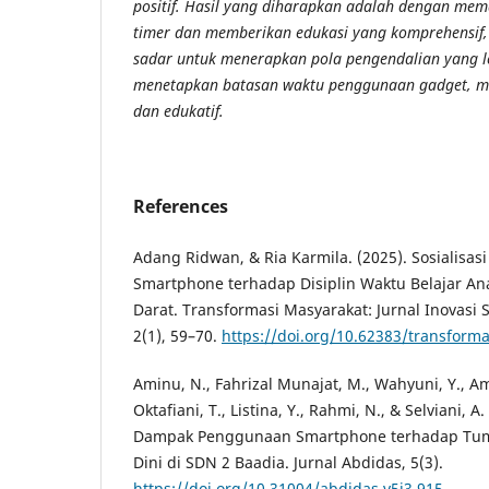
positif. Hasil yang diharapkan adalah dengan me
timer dan memberikan edukasi yang komprehensif,
sadar untuk
menerapkan pola pengendalian yang l
menetapkan batasan waktu penggunaan gadget, m
dan edukatif.
References
Adang Ridwan, & Ria Karmila. (2025). Sosialis
Smartphone terhadap Disiplin Waktu Belajar An
Darat. Transformasi Masyarakat: Jurnal Inovasi 
2(1), 59–70.
https://doi.org/10.62383/transforma
Aminu, N., Fahrizal Munajat, M., Wahyuni, Y., Am
Oktafiani, T., Listina, Y., Rahmi, N., & Selviani, A.
Dampak Penggunaan Smartphone terhadap Tu
Dini di SDN 2 Baadia. Jurnal Abdidas, 5(3).
https://doi.org/10.31004/abdidas.v5i3.915