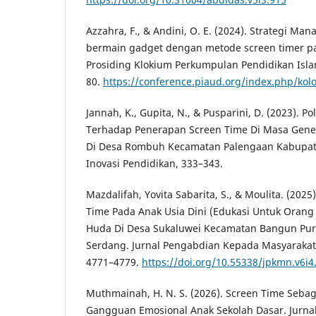
Azzahra, F., & Andini, O. E. (2024). Strategi M
bermain gadget dengan metode screen timer pad
Prosiding Klokium Perkumpulan Pendidikan Islam
80.
https://conference.piaud.org/index.php/kol
Jannah, K., Gupita, N., & Pusparini, D. (2023).
Terhadap Penerapan Screen Time Di Masa Gener
Di Desa Rombuh Kecamatan Palengaan Kabupat
Inovasi Pendidikan, 333–343.
Mazdalifah, Yovita Sabarita, S., & Moulita. (2025
Time Pada Anak Usia Dini (Edukasi Untuk Orang
Huda Di Desa Sukaluwei Kecamatan Bangun Pur
Serdang. Jurnal Pengabdian Kepada Masyarakat 
4771–4779.
https://doi.org/10.55338/jpkmn.v6i4
Muthmainah, H. N. S. (2026). Screen Time Sebaga
Gangguan Emosional Anak Sekolah Dasar. Jurn