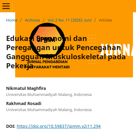
Home
/
Archives
/
Vol. 2 No. 11 (2026): Juni
/
Articles
Edukasi Ergonomi dan
Peregangan untuk Pencegahan
Gangguan Muskuloskeletal pada
Pekerja
Nikmatul Maghfira
Universitas Muhammadiyah Malang, Indonesia
Rakhmad Rosadi
Universitas Muhammadiyah Malang, Indonesia
DOI:
https://doi.org/10.59837/jpmm.v2i11.294