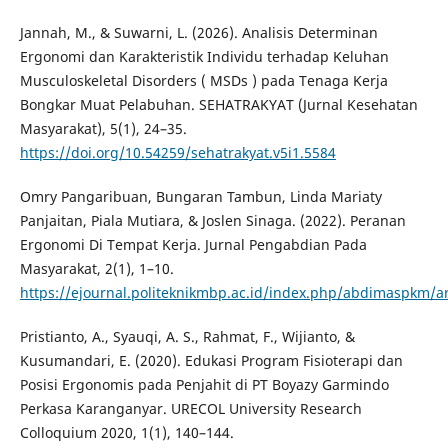
Jannah, M., & Suwarni, L. (2026). Analisis Determinan
Ergonomi dan Karakteristik Individu terhadap Keluhan
Musculoskeletal Disorders ( MSDs ) pada Tenaga Kerja
Bongkar Muat Pelabuhan. SEHATRAKYAT (Jurnal Kesehatan
Masyarakat), 5(1), 24–35.
https://doi.org/10.54259/sehatrakyat.v5i1.5584
Omry Pangaribuan, Bungaran Tambun, Linda Mariaty
Panjaitan, Piala Mutiara, & Joslen Sinaga. (2022). Peranan
Ergonomi Di Tempat Kerja. Jurnal Pengabdian Pada
Masyarakat, 2(1), 1–10.
https://ejournal.politeknikmbp.ac.id/index.php/abdimaspkm/ar
Pristianto, A., Syauqi, A. S., Rahmat, F., Wijianto, &
Kusumandari, E. (2020). Edukasi Program Fisioterapi dan
Posisi Ergonomis pada Penjahit di PT Boyazy Garmindo
Perkasa Karanganyar. URECOL University Research
Colloquium 2020, 1(1), 140–144.