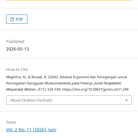
PDF
Published
2026-05-13
How to Cite
Maghfira, N., & Rosadi, R. (2026). Edukasi Ergonomi dan Peregangan untuk
Pencegahan Gangguan Muskuloskeletal pada Pekerja.
Jurnal Pengabdian
Masyarakat Mentari
,
2
(11), 533–539. https://doi.org/10.59837/jpmm.v2i11.294
More Citation Formats
Issue
Vol. 2 No. 11 (2026): Juni