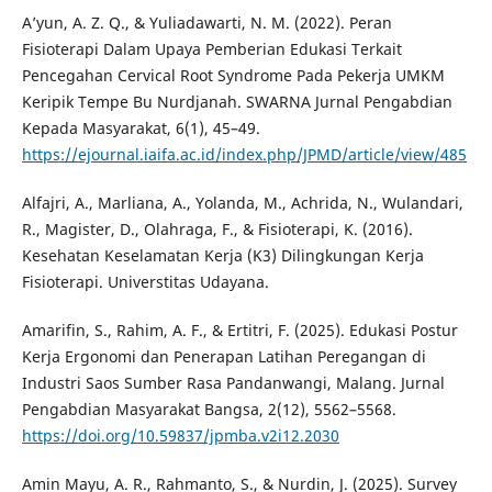
A’yun, A. Z. Q., & Yuliadawarti, N. M. (2022). Peran
Fisioterapi Dalam Upaya Pemberian Edukasi Terkait
Pencegahan Cervical Root Syndrome Pada Pekerja UMKM
Keripik Tempe Bu Nurdjanah. SWARNA Jurnal Pengabdian
Kepada Masyarakat, 6(1), 45–49.
https://ejournal.iaifa.ac.id/index.php/JPMD/article/view/485
Alfajri, A., Marliana, A., Yolanda, M., Achrida, N., Wulandari,
R., Magister, D., Olahraga, F., & Fisioterapi, K. (2016).
Kesehatan Keselamatan Kerja (K3) Dilingkungan Kerja
Fisioterapi. Universtitas Udayana.
Amarifin, S., Rahim, A. F., & Ertitri, F. (2025). Edukasi Postur
Kerja Ergonomi dan Penerapan Latihan Peregangan di
Industri Saos Sumber Rasa Pandanwangi, Malang. Jurnal
Pengabdian Masyarakat Bangsa, 2(12), 5562–5568.
https://doi.org/10.59837/jpmba.v2i12.2030
Amin Mayu, A. R., Rahmanto, S., & Nurdin, J. (2025). Survey