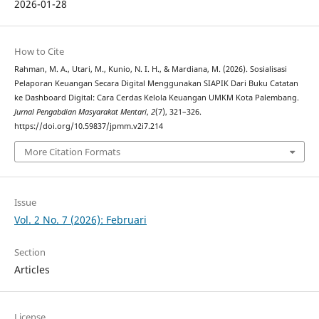
2026-01-28
How to Cite
Rahman, M. A., Utari, M., Kunio, N. I. H., & Mardiana, M. (2026). Sosialisasi
Pelaporan Keuangan Secara Digital Menggunakan SIAPIK Dari Buku Catatan
ke Dashboard Digital: Cara Cerdas Kelola Keuangan UMKM Kota Palembang.
Jurnal Pengabdian Masyarakat Mentari
,
2
(7), 321–326.
https://doi.org/10.59837/jpmm.v2i7.214
More Citation Formats
Issue
Vol. 2 No. 7 (2026): Februari
Section
Articles
License