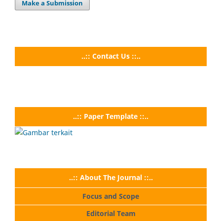
Make a Submission
..:: Contact Us ::..
..:: Paper Template ::..
..:: About The Journal ::..
Focus and Scope
Editorial Team