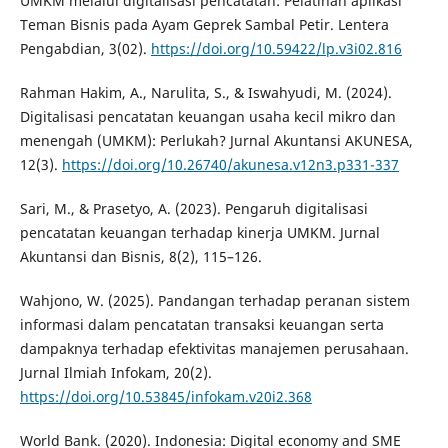
UMKM melalui digitalisasi pencatatan: Pelatihan aplikasi
Teman Bisnis pada Ayam Geprek Sambal Petir. Lentera
Pengabdian, 3(02).
https://doi.org/10.59422/lp.v3i02.816
Rahman Hakim, A., Narulita, S., & Iswahyudi, M. (2024).
Digitalisasi pencatatan keuangan usaha kecil mikro dan
menengah (UMKM): Perlukah? Jurnal Akuntansi AKUNESA,
12(3).
https://doi.org/10.26740/akunesa.v12n3.p331-337
Sari, M., & Prasetyo, A. (2023). Pengaruh digitalisasi
pencatatan keuangan terhadap kinerja UMKM. Jurnal
Akuntansi dan Bisnis, 8(2), 115–126.
Wahjono, W. (2025). Pandangan terhadap peranan sistem
informasi dalam pencatatan transaksi keuangan serta
dampaknya terhadap efektivitas manajemen perusahaan.
Jurnal Ilmiah Infokam, 20(2).
https://doi.org/10.53845/infokam.v20i2.368
World Bank. (2020). Indonesia: Digital economy and SME