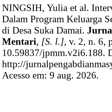
NINGSIH, Yulia et al. Int
Dalam Program Keluarga Se
di Desa Suka Damai.
Jurna
Mentari
,
[S. l.]
, v. 2, n. 6
10.59837/jpmm.v2i6.188. D
http://jurnalpengabdianmas
Acesso em: 9 aug. 2026.