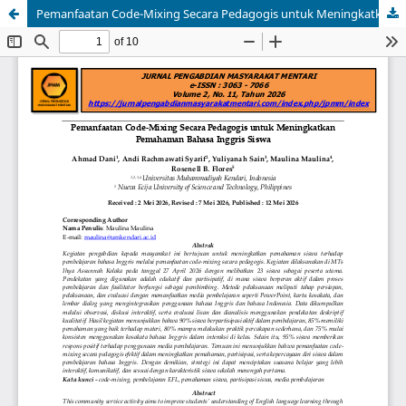
Pemanfaatan Code-Mixing Secara Pedagogis untuk Meningkatkan Pemahaman Bahasa Inggris Siswa